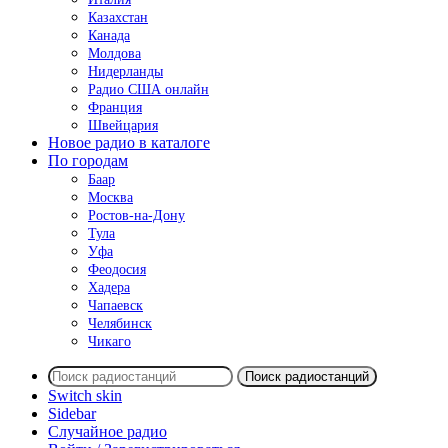
Казахстан
Канада
Молдова
Нидерланды
Радио США онлайн
Франция
Швейцария
Новое радио в каталоге
По городам
Баар
Москва
Ростов-на-Дону
Тула
Уфа
Феодосия
Хадера
Чапаевск
Челябинск
Чикаго
Поиск радиостанций
Switch skin
Sidebar
Случайное радио