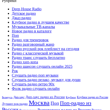
Рубрики
Deep House Radio
Детское радио
Джаз радио
Клубное радио в лучшем качестве
Музыкальные ТВ-каналы
Новое радио в каталоге
Поп
Радио для тренеровок
Радио разговорный жанр
Радио русский рок плейлист на сегодня
Радио с классической музыкой
Радио транс слушать бесплатно
Радио хип-хопа
Радио шансон слушать онлайн 2025
Рок
Слушать радио поп музыки
Слушать радио релакс, музыку для души
Слушать радио ретро 90х
Фолк радио слушать онлайн
Дип-хаус радио из России
Дип-хаус
Клубное радио из России
Беларусь
Клубное
Москва
Поп-радио из
Поп
Лучшее рок радио
России
Разговорное радио из России
Релакс