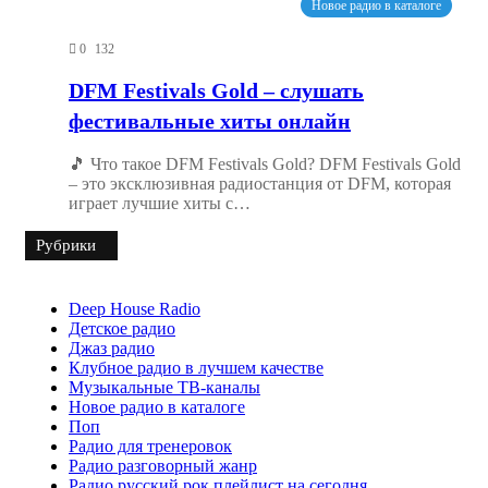
Новое радио в каталоге
0
132
DFM Festivals Gold – слушать
фестивальные хиты онлайн
🎵 Что такое DFM Festivals Gold? DFM Festivals Gold
– это эксклюзивная радиостанция от DFM, которая
играет лучшие хиты с…
Рубрики
Deep House Radio
Детское радио
Джаз радио
Клубное радио в лучшем качестве
Музыкальные ТВ-каналы
Новое радио в каталоге
Поп
Радио для тренеровок
Радио разговорный жанр
Радио русский рок плейлист на сегодня