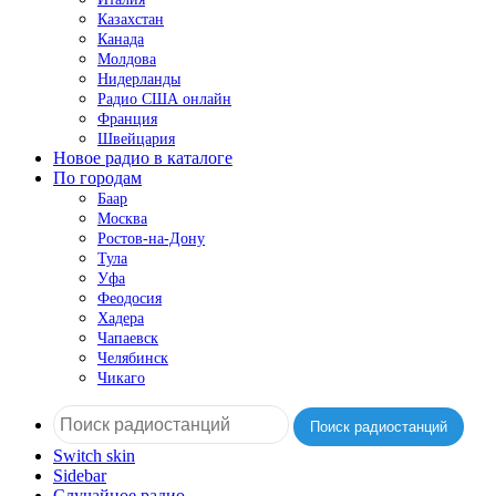
Казахстан
Канада
Молдова
Нидерланды
Радио США онлайн
Франция
Швейцария
Новое радио в каталоге
По городам
Баар
Москва
Ростов-на-Дону
Тула
Уфа
Феодосия
Хадера
Чапаевск
Челябинск
Чикаго
Поиск радиостанций
Switch skin
Sidebar
Случайное радио