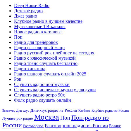
Deep House Radio
Детское радио
Джаз радио
Клубное радио в лучшем качестве
Музыкальные ТВ-каналы
Новое радио в каталоге
Поп
Радио для тренеровок
Радио разговорный жанр
Радио русский рок плейлист на сегодня
Радио с классической музыкой
Радио транс слушать бесплатно
Радио хип-хопа
Радио шансон слушать онлайн 2025
Рок
Слушать радио поп музыки
Слушать радио релакс, музыку для души
Слушать радио ретро 90х
Фолк радио слушать онлайн
Дип-хаус радио из России
Дип-хаус
Клубное радио из России
Беларусь
Клубное
Москва
Поп-радио из
Поп
Лучшее рок радио
России
Разговорное радио из России
Релакс
Разговорное