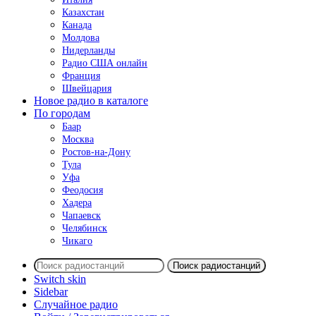
Казахстан
Канада
Молдова
Нидерланды
Радио США онлайн
Франция
Швейцария
Новое радио в каталоге
По городам
Баар
Москва
Ростов-на-Дону
Тула
Уфа
Феодосия
Хадера
Чапаевск
Челябинск
Чикаго
Поиск радиостанций
Switch skin
Sidebar
Случайное радио