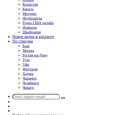
Казахстан
Канада
Молдова
Нидерланды
Радио США онлайн
Франция
Швейцария
Новое радио в каталоге
По городам
Баар
Москва
Ростов-на-Дону
Тула
Уфа
Феодосия
Хадера
Чапаевск
Челябинск
Чикаго
Поиск
Switch
радиостанций
skin
Sidebar
Случайное