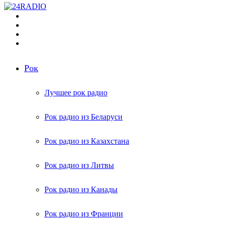
Меню
Поиск
радиостанций
Switch
skin
Войти
Рок
Лучшее рок радио
Рок радио из Беларуси
Рок радио из Казахстана
Рок радио из Литвы
Рок радио из Канады
Рок радио из Франции