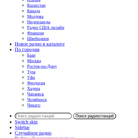
Казахстан
Канада
Молдова
Нидерланды
Радио США онлайн
Франция
Швейцария
Новое радио в каталоге
По городам
Баар
Москва
Ростов-на-Дону
Тула
Уфа
Феодосия
Хадера
Чапаевск
Челябинск
Чикаго
Поиск радиостанций
Switch skin
Sidebar
Случайное радио