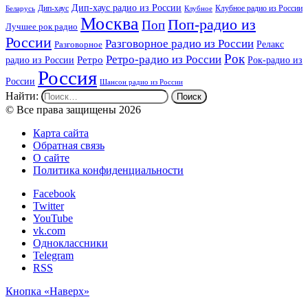
Дип-хаус радио из России
Дип-хаус
Клубное радио из России
Беларусь
Клубное
Москва
Поп-радио из
Поп
Лучшее рок радио
России
Разговорное радио из России
Релакс
Разговорное
Рок
Ретро-радио из России
радио из России
Ретро
Рок-радио из
Россия
России
Шансон радио из России
Найти:
© Все права защищены 2026
Карта сайта
Обратная связь
О сайте
Политика конфиденциальности
Facebook
Twitter
YouTube
vk.com
Одноклассники
Telegram
RSS
Кнопка «Наверх»