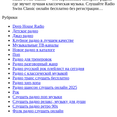
где звучит лучшая классическая музыка. Слушайте Radio
Swiss Classic онлайн бесплатно без регистрации…
Рубрики
Deep House Radio
Детское радио
Джаз радио
Клубное радио в лучшем качестве
Музыкальные ТВ-каналы
Новое радио в каталоге
Поп
Радио для тренеровок
Радио разговорный жанр
Радио русский рок плейлист на сегодня
Радио с классической музыкой
Радио транс слушать бесплатно
Радио хип-хопа
Радио шансон слушать онлайн 2025
Рок
Слушать радио поп музыки
Слушать радио релакс, музыку для души
Слушать радио ретро 90х
Фолк радио слушать онлайн