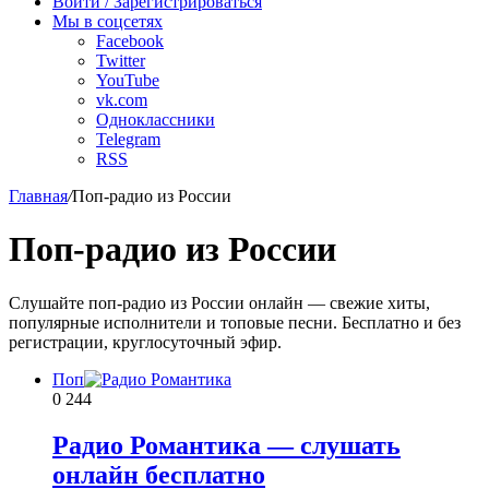
радио
Войти / Зарегистрироваться
Мы в соцсетях
Facebook
Twitter
YouTube
vk.com
Одноклассники
Telegram
RSS
Главная
/
Поп-радио из России
Поп-радио из России
Слушайте поп-радио из России онлайн — свежие хиты,
популярные исполнители и топовые песни. Бесплатно и без
регистрации, круглосуточный эфир.
Поп
0
244
Радио Романтика — слушать
онлайн бесплатно