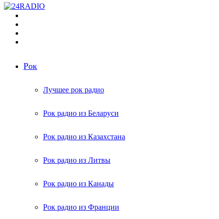
Меню
Поиск
радиостанций
Switch
skin
Войти
Рок
Лучшее рок радио
Рок радио из Беларуси
Рок радио из Казахстана
Рок радио из Литвы
Рок радио из Канады
Рок радио из Франции