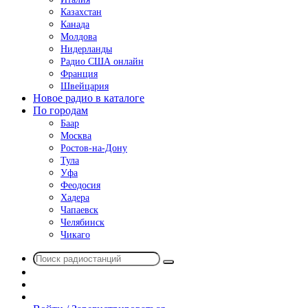
Казахстан
Канада
Молдова
Нидерланды
Радио США онлайн
Франция
Швейцария
Новое радио в каталоге
По городам
Баар
Москва
Ростов-на-Дону
Тула
Уфа
Феодосия
Хадера
Чапаевск
Челябинск
Чикаго
Поиск
Switch
радиостанций
skin
Sidebar
Случайное