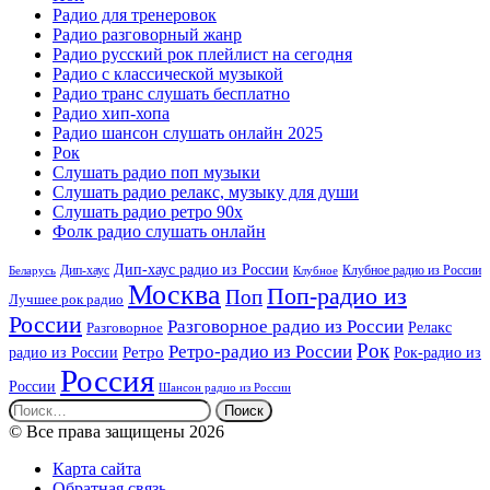
Радио для тренеровок
Радио разговорный жанр
Радио русский рок плейлист на сегодня
Радио с классической музыкой
Радио транс слушать бесплатно
Радио хип-хопа
Радио шансон слушать онлайн 2025
Рок
Слушать радио поп музыки
Слушать радио релакс, музыку для души
Слушать радио ретро 90х
Фолк радио слушать онлайн
Дип-хаус радио из России
Дип-хаус
Клубное радио из России
Беларусь
Клубное
Москва
Поп-радио из
Поп
Лучшее рок радио
России
Разговорное радио из России
Релакс
Разговорное
Рок
Ретро-радио из России
радио из России
Ретро
Рок-радио из
Россия
России
Шансон радио из России
Найти:
© Все права защищены 2026
Карта сайта
Обратная связь