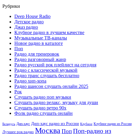
Рубрики
Deep House Radio
Детское радио
Джаз радио
Клубное радио в лучшем качестве
Музыкальные ТВ-каналы
Новое радио в каталоге
Поп
Радио для тренеровок
Радио разговорный жанр
Радио русский рок плейлист на сегодня
Радио с классической музыкой
Радио транс слушать бесплатно
Радио хип-хопа
Радио шансон слушать онлайн 2025
Рок
Слушать радио поп музыки
Слушать радио релакс, музыку для души
Слушать радио ретро 90х
Фолк радио слушать онлайн
Дип-хаус радио из России
Дип-хаус
Клубное радио из России
Беларусь
Клубное
Москва
Поп-радио из
Поп
Лучшее рок радио