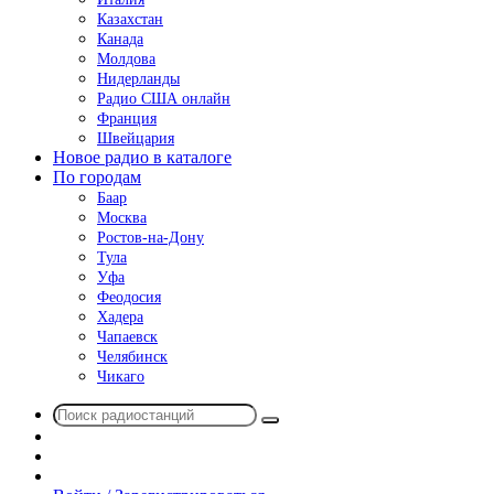
Казахстан
Канада
Молдова
Нидерланды
Радио США онлайн
Франция
Швейцария
Новое радио в каталоге
По городам
Баар
Москва
Ростов-на-Дону
Тула
Уфа
Феодосия
Хадера
Чапаевск
Челябинск
Чикаго
Поиск
Switch
радиостанций
skin
Sidebar
Случайное