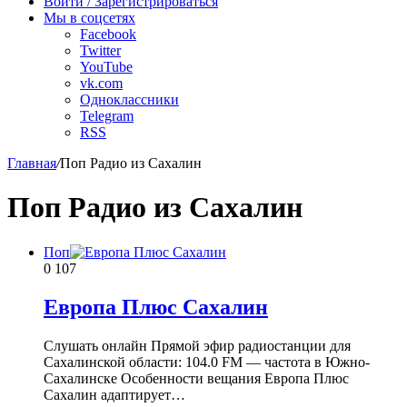
радио
Войти / Зарегистрироваться
Мы в соцсетях
Facebook
Twitter
YouTube
vk.com
Одноклассники
Telegram
RSS
Главная
/
Поп Радио из Сахалин
Поп Радио из Сахалин
Поп
0
107
Европа Плюс Сахалин
Слушать онлайн Прямой эфир радиостанции для
Сахалинской области: 104.0 FM — частота в Южно-
Сахалинске Особенности вещания Европа Плюс
Сахалин адаптирует…