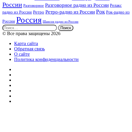
России
Разговорное радио из России
Релакс
Разговорное
Рок
Ретро-радио из России
радио из России
Ретро
Рок-радио из
Россия
России
Шансон радио из России
Найти:
© Все права защищены 2026
Карта сайта
Обратная связь
О сайте
Политика конфиденциальности
Facebook
Twitter
YouTube
vk.com
Одноклассники
Telegram
RSS
Кнопка
«Наверх»