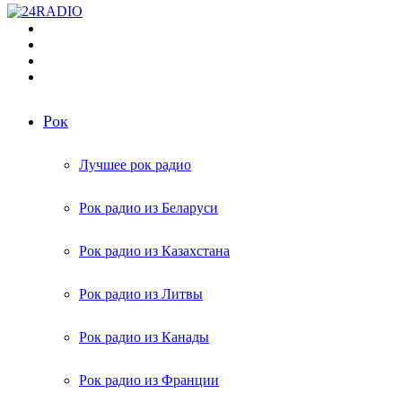
Меню
Поиск
радиостанций
Switch
skin
Войти
Рок
Лучшее рок радио
Рок радио из Беларуси
Рок радио из Казахстана
Рок радио из Литвы
Рок радио из Канады
Рок радио из Франции