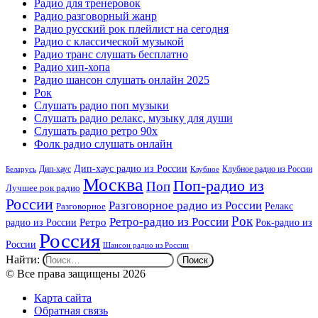
Радио для тренеровок
Радио разговорный жанр
Радио русский рок плейлист на сегодня
Радио с классической музыкой
Радио транс слушать бесплатно
Радио хип-хопа
Радио шансон слушать онлайн 2025
Рок
Слушать радио поп музыки
Слушать радио релакс, музыку для души
Слушать радио ретро 90х
Фолк радио слушать онлайн
Дип-хаус радио из России
Дип-хаус
Клубное радио из России
Беларусь
Клубное
Москва
Поп-радио из
Поп
Лучшее рок радио
России
Разговорное радио из России
Релакс
Разговорное
Рок
Ретро-радио из России
радио из России
Ретро
Рок-радио из
Россия
России
Шансон радио из России
Найти:
© Все права защищены 2026
Карта сайта
Обратная связь