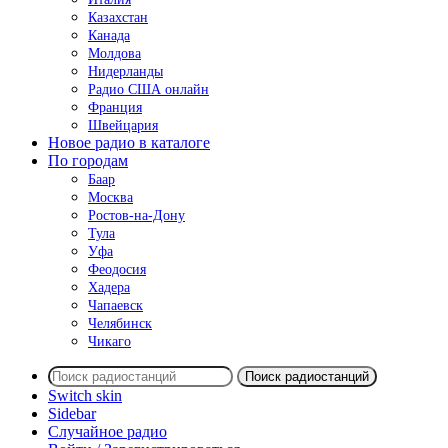
Казахстан
Канада
Молдова
Нидерланды
Радио США онлайн
Франция
Швейцария
Новое радио в каталоге
По городам
Баар
Москва
Ростов-на-Дону
Тула
Уфа
Феодосия
Хадера
Чапаевск
Челябинск
Чикаго
Поиск радиостанций
Switch skin
Sidebar
Случайное радио