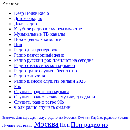
Рубрики
Deep House Radio
Детское радио
Джаз радио
Клубное радио в лучшем качестве
Музыкальные ТВ-каналы
Новое радио в каталоге
Поп
Радио для тренеровок
Радио разговорный жанр
Радио русский рок плейлист на сегодня
Радио с классической музыкой
Радио транс слушать бесплатно
Радио хип-хопа
Радио шансон слушать онлайн 2025
Рок
Слушать радио поп музыки
Слушать радио релакс, музыку для души
Слушать радио ретро 90х
Фолк радио слушать онлайн
Дип-хаус радио из России
Дип-хаус
Клубное радио из России
Беларусь
Клубное
Москва
Поп-радио из
Поп
Лучшее рок радио