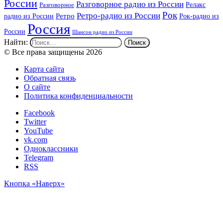
России
Разговорное радио из России
Релакс
Разговорное
Рок
Ретро-радио из России
радио из России
Ретро
Рок-радио из
Россия
России
Шансон радио из России
Найти:
© Все права защищены 2026
Карта сайта
Обратная связь
О сайте
Политика конфиденциальности
Facebook
Twitter
YouTube
vk.com
Одноклассники
Telegram
RSS
Кнопка «Наверх»