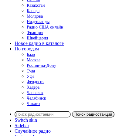
Казахстан
Канада
Молдова
Нидерланды
Радио США онлайн
Франция
Швейцария
Новое радио в каталоге
По городам
Баар
Москва
Ростов-на-Дону
Тула
Уфа
Феодосия
Хадера
Чапаевск
Челябинск
Чикаго
Поиск радиостанций
Switch skin
Sidebar
Случайное радио