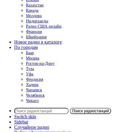
Казахстан
Канада
Молдова
Нидерланды
Радио США онлайн
Франция
Швейцария
Новое радио в каталоге
По городам
Баар
Москва
Ростов-на-Дону
Тула
Уфа
Феодосия
Хадера
Чапаевск
Челябинск
Чикаго
Поиск радиостанций
Switch skin
Sidebar
Случайное радио