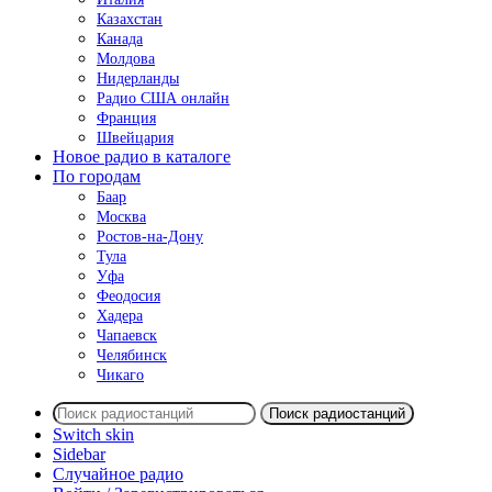
Казахстан
Канада
Молдова
Нидерланды
Радио США онлайн
Франция
Швейцария
Новое радио в каталоге
По городам
Баар
Москва
Ростов-на-Дону
Тула
Уфа
Феодосия
Хадера
Чапаевск
Челябинск
Чикаго
Поиск радиостанций
Switch skin
Sidebar
Случайное радио