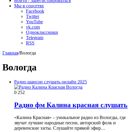
радио
Войти / Зарегистрироваться
Мы в соцсетях
Facebook
Twitter
YouTube
vk.com
Одноклассники
Telegram
RSS
Главная
/
Вологда
Вологда
Радио шансон слушать онлайн 2025
0
252
Радио фм Калина красная слушать
«Калина Красная» – уникальное радио из Вологды, где
звучат лучшие народные песни, авторский фолк и
деревенские хиты. Слушайте прямой эфир…