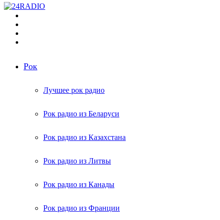
Меню
Поиск
радиостанций
Switch
skin
Войти
Рок
Лучшее рок радио
Рок радио из Беларуси
Рок радио из Казахстана
Рок радио из Литвы
Рок радио из Канады
Рок радио из Франции