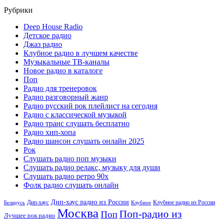
Рубрики
Deep House Radio
Детское радио
Джаз радио
Клубное радио в лучшем качестве
Музыкальные ТВ-каналы
Новое радио в каталоге
Поп
Радио для тренеровок
Радио разговорный жанр
Радио русский рок плейлист на сегодня
Радио с классической музыкой
Радио транс слушать бесплатно
Радио хип-хопа
Радио шансон слушать онлайн 2025
Рок
Слушать радио поп музыки
Слушать радио релакс, музыку для души
Слушать радио ретро 90х
Фолк радио слушать онлайн
Дип-хаус радио из России
Дип-хаус
Клубное радио из России
Беларусь
Клубное
Москва
Поп-радио из
Поп
Лучшее рок радио