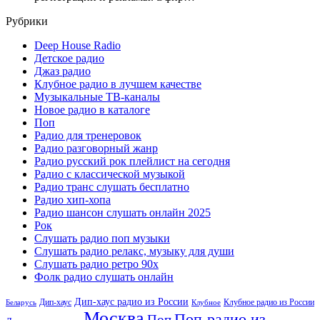
Рубрики
Deep House Radio
Детское радио
Джаз радио
Клубное радио в лучшем качестве
Музыкальные ТВ-каналы
Новое радио в каталоге
Поп
Радио для тренеровок
Радио разговорный жанр
Радио русский рок плейлист на сегодня
Радио с классической музыкой
Радио транс слушать бесплатно
Радио хип-хопа
Радио шансон слушать онлайн 2025
Рок
Слушать радио поп музыки
Слушать радио релакс, музыку для души
Слушать радио ретро 90х
Фолк радио слушать онлайн
Дип-хаус радио из России
Дип-хаус
Клубное радио из России
Беларусь
Клубное
Москва
Поп-радио из
Поп