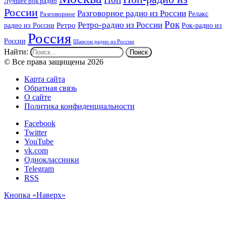
Лучшее рок радио
России
Разговорное радио из России
Релакс
Разговорное
Рок
Ретро-радио из России
радио из России
Ретро
Рок-радио из
Россия
России
Шансон радио из России
Найти:
© Все права защищены 2026
Карта сайта
Обратная связь
О сайте
Политика конфиденциальности
Facebook
Twitter
YouTube
vk.com
Одноклассники
Telegram
RSS
Кнопка «Наверх»