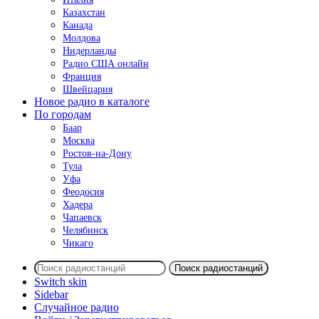
Казахстан
Канада
Молдова
Нидерланды
Радио США онлайн
Франция
Швейцария
Новое радио в каталоге
По городам
Баар
Москва
Ростов-на-Дону
Тула
Уфа
Феодосия
Хадера
Чапаевск
Челябинск
Чикаго
Поиск радиостанций
Switch skin
Sidebar
Случайное радио