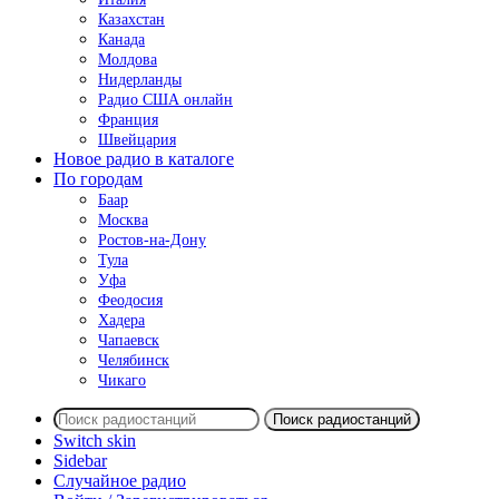
Казахстан
Канада
Молдова
Нидерланды
Радио США онлайн
Франция
Швейцария
Новое радио в каталоге
По городам
Баар
Москва
Ростов-на-Дону
Тула
Уфа
Феодосия
Хадера
Чапаевск
Челябинск
Чикаго
Поиск радиостанций
Switch skin
Sidebar
Случайное радио