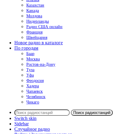
Казахстан
Канада
Молдова
Нидерланды
Радио США онлайн
Франция
Швейцария
Новое радио в каталоге
По городам
Баар
Москва
Ростов-на-Дону
Тула
Уфа
Феодосия
Хадера
Чапаевск
Челябинск
Чикаго
Поиск радиостанций
Switch skin
Sidebar
Случайное радио