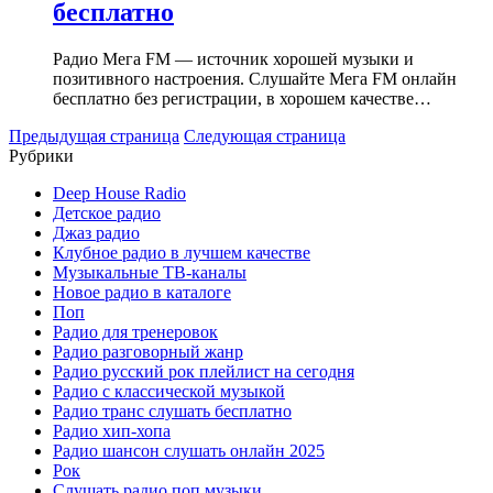
бесплатно
Радио Мега FM — источник хорошей музыки и
позитивного настроения. Слушайте Мега FM онлайн
бесплатно без регистрации, в хорошем качестве…
Предыдущая страница
Следующая страница
Рубрики
Deep House Radio
Детское радио
Джаз радио
Клубное радио в лучшем качестве
Музыкальные ТВ-каналы
Новое радио в каталоге
Поп
Радио для тренеровок
Радио разговорный жанр
Радио русский рок плейлист на сегодня
Радио с классической музыкой
Радио транс слушать бесплатно
Радио хип-хопа
Радио шансон слушать онлайн 2025
Рок
Слушать радио поп музыки