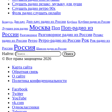
Слушать радио релакс, музыку для души
Слушать радио ретро 90х
Фолк радио слушать онлайн
Дип-хаус радио из России
Дип-хаус
Клубное радио из России
Беларусь
Клубное
Москва
Поп-радио из
Поп
Лучшее рок радио
России
Разговорное радио из России
Релакс
Разговорное
Рок
Ретро-радио из России
радио из России
Ретро
Рок-радио из
Россия
России
Шансон радио из России
Найти:
© Все права защищены 2026
Карта сайта
Обратная связь
О сайте
Политика конфиденциальности
Facebook
Twitter
YouTube
vk.com
Одноклассники
Telegram