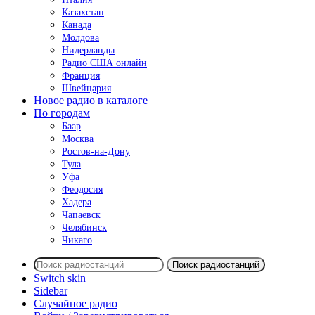
Казахстан
Канада
Молдова
Нидерланды
Радио США онлайн
Франция
Швейцария
Новое радио в каталоге
По городам
Баар
Москва
Ростов-на-Дону
Тула
Уфа
Феодосия
Хадера
Чапаевск
Челябинск
Чикаго
Поиск радиостанций
Switch skin
Sidebar
Случайное радио