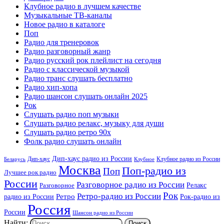
Клубное радио в лучшем качестве
Музыкальные ТВ-каналы
Новое радио в каталоге
Поп
Радио для тренеровок
Радио разговорный жанр
Радио русский рок плейлист на сегодня
Радио с классической музыкой
Радио транс слушать бесплатно
Радио хип-хопа
Радио шансон слушать онлайн 2025
Рок
Слушать радио поп музыки
Слушать радио релакс, музыку для души
Слушать радио ретро 90х
Фолк радио слушать онлайн
Дип-хаус радио из России
Дип-хаус
Клубное радио из России
Беларусь
Клубное
Москва
Поп-радио из
Поп
Лучшее рок радио
России
Разговорное радио из России
Релакс
Разговорное
Рок
Ретро-радио из России
радио из России
Ретро
Рок-радио из
Россия
России
Шансон радио из России
Найти: