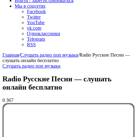
Войти / Зарегистрироваться
Мы в соцсетях
Facebook
Twitter
YouTube
vk.com
Одноклассники
Telegram
RSS
Главная
/
Слушать радио поп музыки
/
Radio Русские Песни —
слушать онлайн бесплатно
Слушать радио поп музыки
Radio Русские Песни — слушать
онлайн бесплатно
0
367