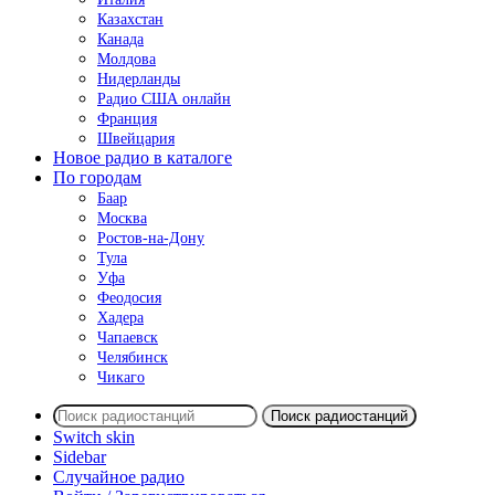
Казахстан
Канада
Молдова
Нидерланды
Радио США онлайн
Франция
Швейцария
Новое радио в каталоге
По городам
Баар
Москва
Ростов-на-Дону
Тула
Уфа
Феодосия
Хадера
Чапаевск
Челябинск
Чикаго
Поиск радиостанций
Switch skin
Sidebar
Случайное радио