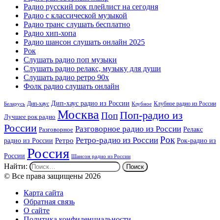
Радио русский рок плейлист на сегодня
Радио с классической музыкой
Радио транс слушать бесплатно
Радио хип-хопа
Радио шансон слушать онлайн 2025
Рок
Слушать радио поп музыки
Слушать радио релакс, музыку для души
Слушать радио ретро 90х
Фолк радио слушать онлайн
Дип-хаус радио из России
Дип-хаус
Клубное радио из России
Беларусь
Клубное
Москва
Поп-радио из
Поп
Лучшее рок радио
России
Разговорное радио из России
Релакс
Разговорное
Рок
Ретро-радио из России
радио из России
Ретро
Рок-радио из
Россия
России
Шансон радио из России
Найти:
© Все права защищены 2026
Карта сайта
Обратная связь
О сайте
Политика конфиденциальности