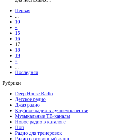
Первая
...
10
«
15
16
17
18
19
»
...
Последняя
Рубрики
Deep House Radio
Детское радио
Джаз радио
Клубное радио в лучшем качестве
Музыкальные ТВ-каналы
Новое радио в каталоге
Поп
Радио для тренеровок
Радио разговорный жанр