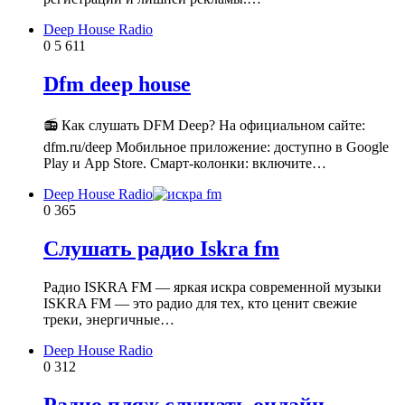
Deep House Radio
0
5 611
Dfm deep house
📻 Как слушать DFM Deep? На официальном сайте:
dfm.ru/deep Мобильное приложение: доступно в Google
Play и App Store. Смарт-колонки: включите…
Deep House Radio
0
365
Слушать радио Iskra fm
Радио ISKRA FM — яркая искра современной музыки
ISKRA FM — это радио для тех, кто ценит свежие
треки, энергичные…
Deep House Radio
0
312
Радио пляж слушать онлайн