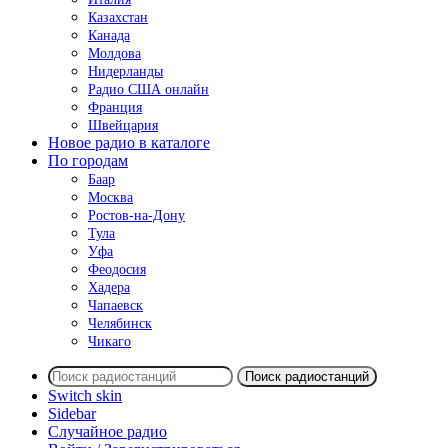
Казахстан
Канада
Молдова
Нидерланды
Радио США онлайн
Франция
Швейцария
Новое радио в каталоге
По городам
Баар
Москва
Ростов-на-Дону
Тула
Уфа
Феодосия
Хадера
Чапаевск
Челябинск
Чикаго
Поиск радиостанций
Switch skin
Sidebar
Случайное радио