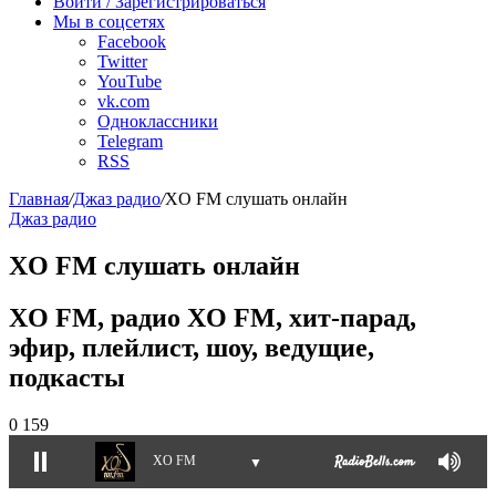
Войти / Зарегистрироваться
Мы в соцсетях
Facebook
Twitter
YouTube
vk.com
Одноклассники
Telegram
RSS
Главная
/
Джаз радио
/
XO FM слушать онлайн
Джаз радио
XO FM слушать онлайн
XO FM, радио XO FM, хит-парад,
эфир, плейлист, шоу, ведущие,
подкасты
0
159
XO FM
▼