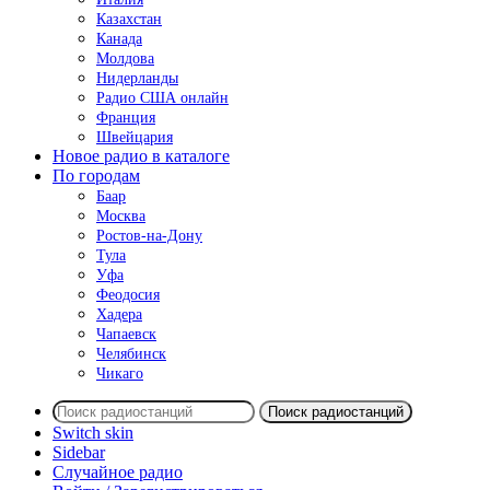
Казахстан
Канада
Молдова
Нидерланды
Радио США онлайн
Франция
Швейцария
Новое радио в каталоге
По городам
Баар
Москва
Ростов-на-Дону
Тула
Уфа
Феодосия
Хадера
Чапаевск
Челябинск
Чикаго
Поиск радиостанций
Switch skin
Sidebar
Случайное радио