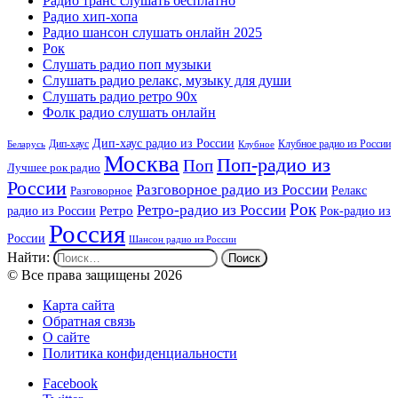
Радио транс слушать бесплатно
Радио хип-хопа
Радио шансон слушать онлайн 2025
Рок
Слушать радио поп музыки
Слушать радио релакс, музыку для души
Слушать радио ретро 90х
Фолк радио слушать онлайн
Дип-хаус радио из России
Дип-хаус
Клубное радио из России
Беларусь
Клубное
Москва
Поп-радио из
Поп
Лучшее рок радио
России
Разговорное радио из России
Релакс
Разговорное
Рок
Ретро-радио из России
радио из России
Ретро
Рок-радио из
Россия
России
Шансон радио из России
Найти:
© Все права защищены 2026
Карта сайта
Обратная связь
О сайте
Политика конфиденциальности
Facebook