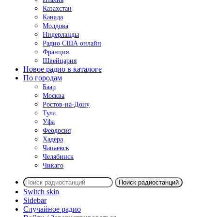
Казахстан
Канада
Молдова
Нидерланды
Радио США онлайн
Франция
Швейцария
Новое радио в каталоге
По городам
Баар
Москва
Ростов-на-Дону
Тула
Уфа
Феодосия
Хадера
Чапаевск
Челябинск
Чикаго
Поиск радиостанций
Switch skin
Sidebar
Случайное радио