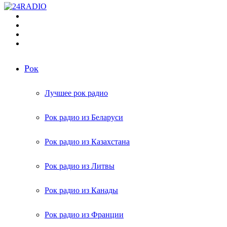
Меню
Поиск
радиостанций
Switch
skin
Войти
Рок
Лучшее рок радио
Рок радио из Беларуси
Рок радио из Казахстана
Рок радио из Литвы
Рок радио из Канады
Рок радио из Франции