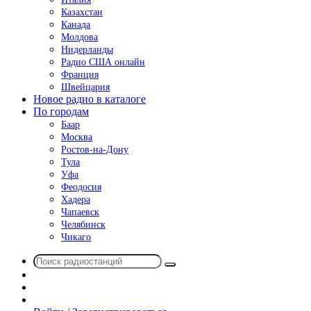
Казахстан
Канада
Молдова
Нидерланды
Радио США онлайн
Франция
Швейцария
Новое радио в каталоге
По городам
Баар
Москва
Ростов-на-Дону
Тула
Уфа
Феодосия
Хадера
Чапаевск
Челябинск
Чикаго
Поиск
Switch
радиостанций
skin
Sidebar
Случайное