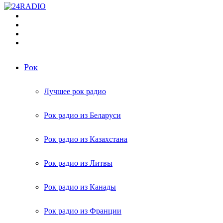
Меню
Поиск
радиостанций
Switch
skin
Войти
Рок
Лучшее рок радио
Рок радио из Беларуси
Рок радио из Казахстана
Рок радио из Литвы
Рок радио из Канады
Рок радио из Франции