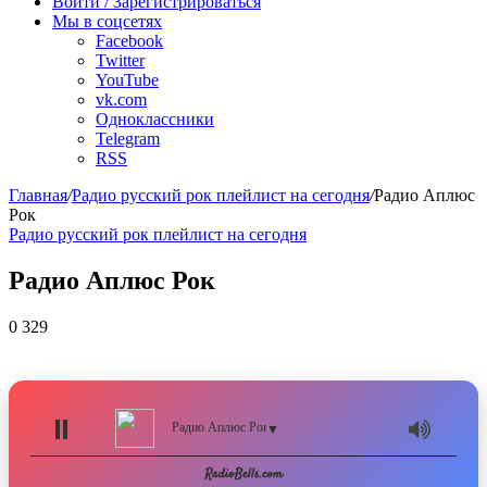
радио
Войти / Зарегистрироваться
Мы в соцсетях
Facebook
Twitter
YouTube
vk.com
Одноклассники
Telegram
RSS
Главная
/
Радио русский рок плейлист на сегодня
/
Радио Аплюс
Рок
Радио русский рок плейлист на сегодня
Радио Аплюс Рок
0
329
Радио Аплюс Рок
▼