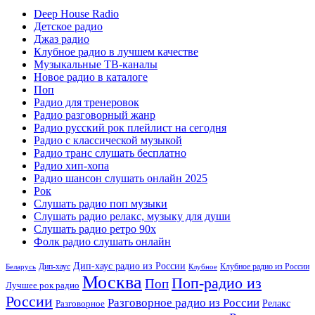
Deep House Radio
Детское радио
Джаз радио
Клубное радио в лучшем качестве
Музыкальные ТВ-каналы
Новое радио в каталоге
Поп
Радио для тренеровок
Радио разговорный жанр
Радио русский рок плейлист на сегодня
Радио с классической музыкой
Радио транс слушать бесплатно
Радио хип-хопа
Радио шансон слушать онлайн 2025
Рок
Слушать радио поп музыки
Слушать радио релакс, музыку для души
Слушать радио ретро 90х
Фолк радио слушать онлайн
Дип-хаус радио из России
Дип-хаус
Клубное радио из России
Беларусь
Клубное
Москва
Поп-радио из
Поп
Лучшее рок радио
России
Разговорное радио из России
Релакс
Разговорное