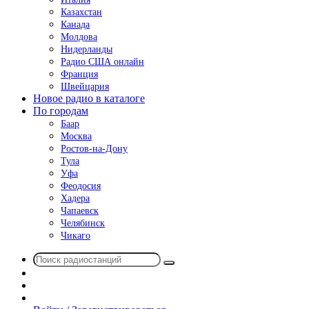
Казахстан
Канада
Молдова
Нидерланды
Радио США онлайн
Франция
Швейцария
Новое радио в каталоге
По городам
Баар
Москва
Ростов-на-Дону
Тула
Уфа
Феодосия
Хадера
Чапаевск
Челябинск
Чикаго
Поиск
Switch
радиостанций
skin
Sidebar
Случайное