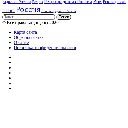
Рок
Ретро-радио из России
радио из России
Ретро
Рок-радио из
Россия
России
Шансон радио из России
Найти:
© Все права защищены 2026
Карта сайта
Обратная связь
О сайте
Политика конфиденциальности
Facebook
Twitter
YouTube
vk.com
Одноклассники
Telegram
RSS
Кнопка
«Наверх»