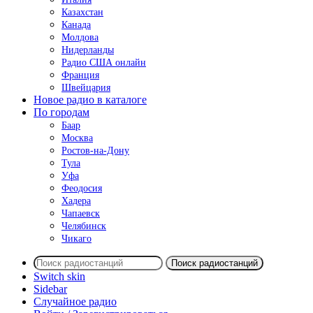
Казахстан
Канада
Молдова
Нидерланды
Радио США онлайн
Франция
Швейцария
Новое радио в каталоге
По городам
Баар
Москва
Ростов-на-Дону
Тула
Уфа
Феодосия
Хадера
Чапаевск
Челябинск
Чикаго
Поиск радиостанций
Switch skin
Sidebar
Случайное радио