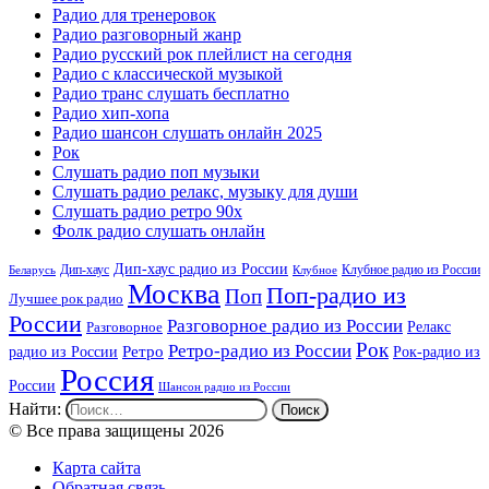
Радио для тренеровок
Радио разговорный жанр
Радио русский рок плейлист на сегодня
Радио с классической музыкой
Радио транс слушать бесплатно
Радио хип-хопа
Радио шансон слушать онлайн 2025
Рок
Слушать радио поп музыки
Слушать радио релакс, музыку для души
Слушать радио ретро 90х
Фолк радио слушать онлайн
Дип-хаус радио из России
Дип-хаус
Клубное радио из России
Беларусь
Клубное
Москва
Поп-радио из
Поп
Лучшее рок радио
России
Разговорное радио из России
Релакс
Разговорное
Рок
Ретро-радио из России
радио из России
Ретро
Рок-радио из
Россия
России
Шансон радио из России
Найти:
© Все права защищены 2026
Карта сайта
Обратная связь