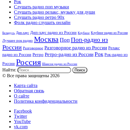
Рок
Слушать радио поп музыки
Слушать радио релакс, музыку для души
Слушать радио ретро 90х
Фолк радио слушать онлайн
Дип-хаус радио из России
Дип-хаус
Клубное радио из России
Беларусь
Клубное
Москва
Поп-радио из
Поп
Лучшее рок радио
России
Разговорное радио из России
Релакс
Разговорное
Рок
Ретро-радио из России
радио из России
Ретро
Рок-радио из
Россия
России
Шансон радио из России
Найти:
© Все права защищены 2026
Карта сайта
Обратная связь
О сайте
Политика конфиденциальности
Facebook
Twitter
YouTube
vk.com