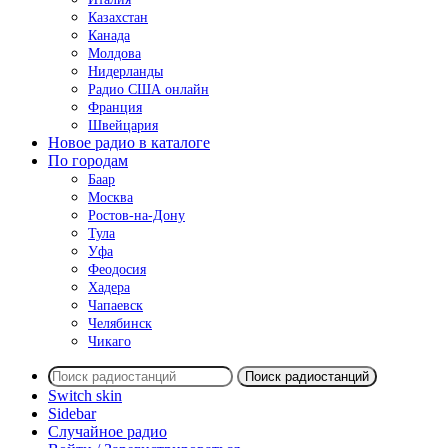
Казахстан
Канада
Молдова
Нидерланды
Радио США онлайн
Франция
Швейцария
Новое радио в каталоге
По городам
Баар
Москва
Ростов-на-Дону
Тула
Уфа
Феодосия
Хадера
Чапаевск
Челябинск
Чикаго
Поиск радиостанций
Switch skin
Sidebar
Случайное радио