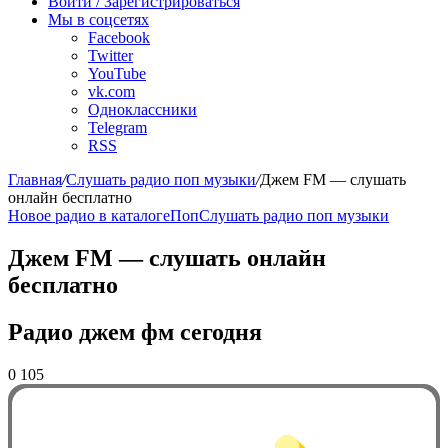
Войти / Зарегистрироваться
Мы в соцсетях
Facebook
Twitter
YouTube
vk.com
Одноклассники
Telegram
RSS
Главная
/
Слушать радио поп музыки
/
Джем FM — слушать
онлайн бесплатно
Новое радио в каталоге
Поп
Слушать радио поп музыки
Джем FM — слушать онлайн
бесплатно
Радио джем фм сегодня
0
105