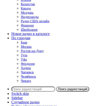
Казахстан
Канада
Молдова
Нидерланды
Радио США онлайн
Франция
Швейцария
Новое радио в каталоге
По городам
Баар
Москва
Ростов-на-Дону
Тула
Уфа
Феодосия
Хадера
Чапаевск
Челябинск
Чикаго
Поиск радиостанций
Switch skin
Sidebar
Случайное радио