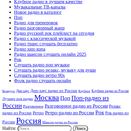
Клубное радио в лучшем качестве
Музыкальные ТВ-каналы
Новое радио в каталоге
Поп
Радио для тренеровок
Радио разговорный жанр
Радио русский рок плейлист на сегодня
Радио с классической музыкой
Радио транс слушать бесплатно
Радио хип-хопа
Радио шансон слушать онлайн 2025
Рок
Слушать радио поп музыки
Слушать радио релакс, музыку для души
Слушать радио ретро 90х
Фолк радио слушать онлайн
Дип-хаус радио из России
Дип-хаус
Клубное радио из России
Беларусь
Клубное
Москва
Поп-радио из
Поп
Лучшее рок радио
России
Разговорное радио из России
Релакс
Разговорное
Рок
Ретро-радио из России
радио из России
Ретро
Рок-радио из
Россия
России
Шансон радио из России
Найти: