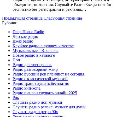
объединяет поколения. Слушайте Радио Звезда онлайн
бесплатно без регистрации и рекламы.…
Предыдущая страница
Следующая страница
Рубрики
Deep House Radio
Детское радио
Джаз радио
Клубное радио в лучшем качестве
Музыкальные ТВ-каналы
Новое радио в каталоге
Поп
Радио для тренеровок
Радио разговорный жанр
Радио русский рок плейлист на сегодня
Радио с классической музыкой
Радио транс слушать бесплатно
Радио хип-хопа
Радио шансон слушать онлайн 2025
Рок
Слушать радио поп музыки
Слушать радио релакс, музыку для души
Слушать радио ретро 90х
Фолк радио слушать онлайн