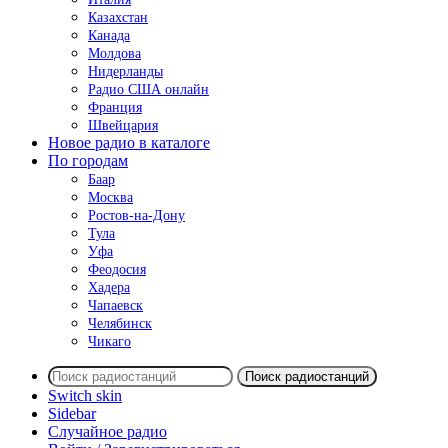
Казахстан
Канада
Молдова
Нидерланды
Радио США онлайн
Франция
Швейцария
Новое радио в каталоге
По городам
Баар
Москва
Ростов-на-Дону
Тула
Уфа
Феодосия
Хадера
Чапаевск
Челябинск
Чикаго
Поиск радиостанций
Switch skin
Sidebar
Случайное радио