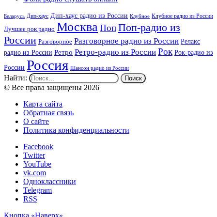
Дип-хаус радио из России
Дип-хаус
Клубное радио из России
Беларусь
Клубное
Москва
Поп-радио из
Поп
Лучшее рок радио
России
Разговорное радио из России
Релакс
Разговорное
Рок
Ретро-радио из России
радио из России
Ретро
Рок-радио из
Россия
России
Шансон радио из России
Найти:
© Все права защищены 2026
Карта сайта
Обратная связь
О сайте
Политика конфиденциальности
Facebook
Twitter
YouTube
vk.com
Одноклассники
Telegram
RSS
Кнопка «Наверх»