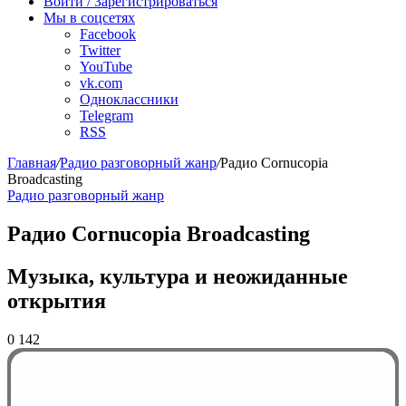
Войти / Зарегистрироваться
Мы в соцсетях
Facebook
Twitter
YouTube
vk.com
Одноклассники
Telegram
RSS
Главная
/
Радио разговорный жанр
/
Радио Cornucopia
Broadcasting
Радио разговорный жанр
Радио Cornucopia Broadcasting
Музыка, культура и неожиданные
открытия
0
142