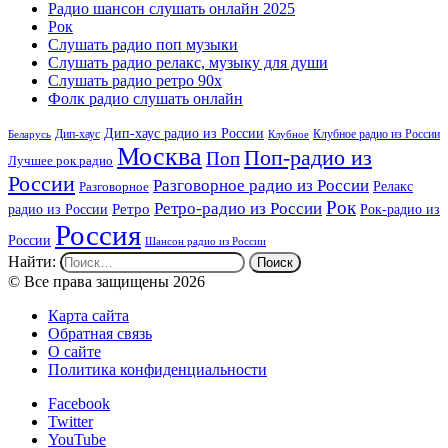
Радио шансон слушать онлайн 2025
Рок
Слушать радио поп музыки
Слушать радио релакс, музыку для души
Слушать радио ретро 90х
Фолк радио слушать онлайн
Дип-хаус радио из России
Дип-хаус
Клубное радио из России
Беларусь
Клубное
Москва
Поп-радио из
Поп
Лучшее рок радио
России
Разговорное радио из России
Релакс
Разговорное
Рок
Ретро-радио из России
радио из России
Ретро
Рок-радио из
Россия
России
Шансон радио из России
Найти:
© Все права защищены 2026
Карта сайта
Обратная связь
О сайте
Политика конфиденциальности
Facebook
Twitter
YouTube