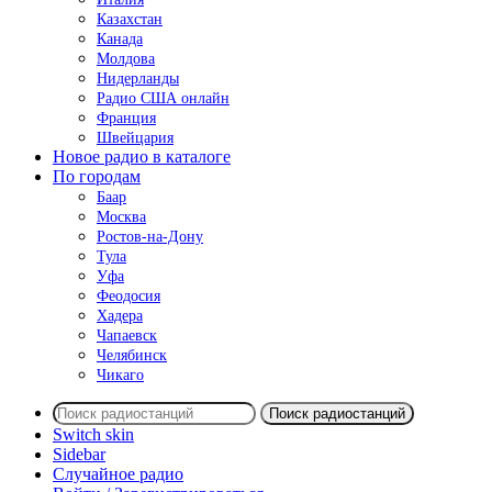
Казахстан
Канада
Молдова
Нидерланды
Радио США онлайн
Франция
Швейцария
Новое радио в каталоге
По городам
Баар
Москва
Ростов-на-Дону
Тула
Уфа
Феодосия
Хадера
Чапаевск
Челябинск
Чикаго
Поиск радиостанций
Switch skin
Sidebar
Случайное радио