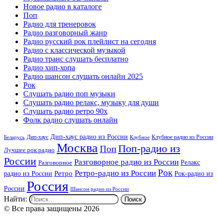
Новое радио в каталоге
Поп
Радио для тренеровок
Радио разговорный жанр
Радио русский рок плейлист на сегодня
Радио с классической музыкой
Радио транс слушать бесплатно
Радио хип-хопа
Радио шансон слушать онлайн 2025
Рок
Слушать радио поп музыки
Слушать радио релакс, музыку для души
Слушать радио ретро 90х
Фолк радио слушать онлайн
Дип-хаус радио из России
Дип-хаус
Клубное радио из России
Беларусь
Клубное
Москва
Поп-радио из
Поп
Лучшее рок радио
России
Разговорное радио из России
Релакс
Разговорное
Рок
Ретро-радио из России
радио из России
Ретро
Рок-радио из
Россия
России
Шансон радио из России
Найти:
© Все права защищены 2026