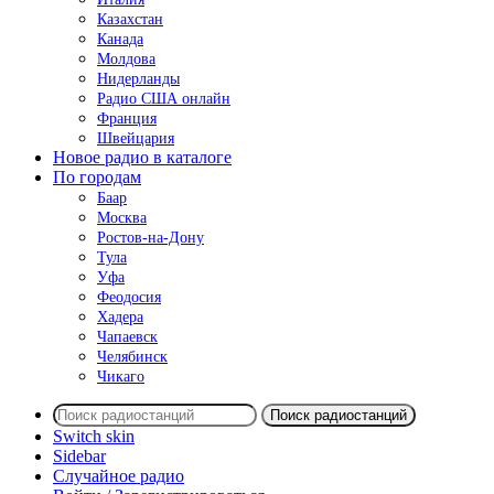
Казахстан
Канада
Молдова
Нидерланды
Радио США онлайн
Франция
Швейцария
Новое радио в каталоге
По городам
Баар
Москва
Ростов-на-Дону
Тула
Уфа
Феодосия
Хадера
Чапаевск
Челябинск
Чикаго
Поиск радиостанций
Switch skin
Sidebar
Случайное радио