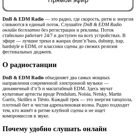
DnB & EDM Radio
— это радио, где скорость, ритм и энергия
сливаются в единый поток. Слушайте
DnB & EDM Radio
0:00
онлайн бесплатно
без регистрации и рекламы. Поток
стабильно работает 24/7 и доступен на всех устройствах. В
эфире — лучшие треки в жанрах drum’n’bass, dubstep, trap,
hardstyle и EDM, от классики сцены до свежих релизов
фестивальных диджеев.
О радиостанции
DnB & EDM Radio
объединяет два самых мощных
направления современной электронной музыки —
динамичный d’n’b и масштабный EDM. Здесь звучат
культовые артисты вроде Pendulum, Noisia, Netsky, Martin
Garrix, Skrillex и Tiësto. Каждый трек — это энергия танцпола,
плотный бит и чистая адреналиновая волна. Радио подходит
тем, кто живёт в ритме клубной сцены и не ищет
компромиссов в звуке.
Почему удобно слушать онлайн