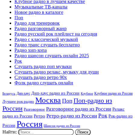
Клубное радио в лучшем качестве
Музыкальные ТВ-каналы
Новое радио в каталоге
Поп
Радио для тренеровок
Радио разговорный жанр
Радио русский рок плейлист на сегодня
Радио с классической музыкой
Радио транс слушать бесплатно
Радио хип-хопа
Радио шансон слушать онлайн 2025
Рок
Слушать радио поп музыки
Слушать радио релакс, музыку для души
Слушать радио ретро 90х
Фолк радио слушать онлайн
Дип-хаус радио из России
Дип-хаус
Клубное радио из России
Беларусь
Клубное
Москва
Поп-радио из
Поп
Лучшее рок радио
России
Разговорное радио из России
Релакс
Разговорное
Рок
Ретро-радио из России
радио из России
Ретро
Рок-радио из
Россия
России
Шансон радио из России
Найти: