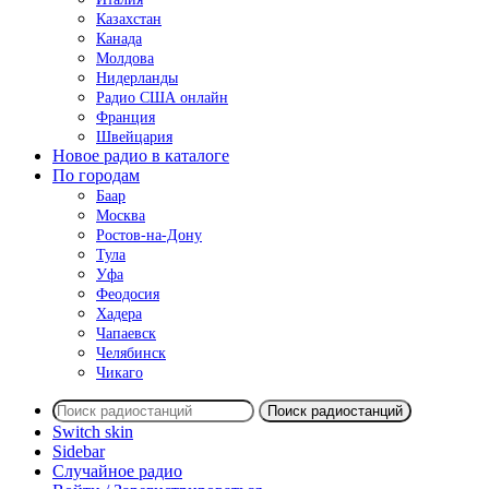
Казахстан
Канада
Молдова
Нидерланды
Радио США онлайн
Франция
Швейцария
Новое радио в каталоге
По городам
Баар
Москва
Ростов-на-Дону
Тула
Уфа
Феодосия
Хадера
Чапаевск
Челябинск
Чикаго
Поиск радиостанций
Switch skin
Sidebar
Случайное радио