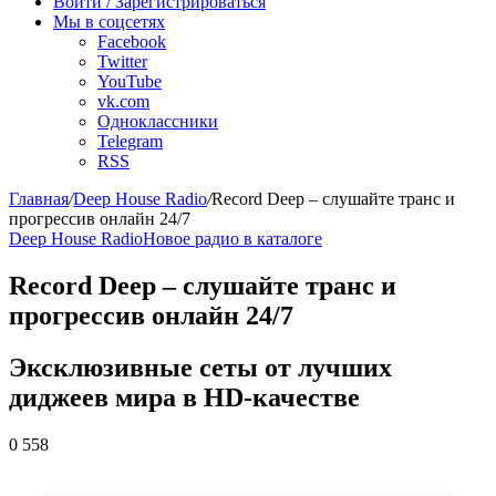
радио
Войти / Зарегистрироваться
Мы в соцсетях
Facebook
Twitter
YouTube
vk.com
Одноклассники
Telegram
RSS
Главная
/
Deep House Radio
/
Record Deep – слушайте транс и
прогрессив онлайн 24/7
Deep House Radio
Новое радио в каталоге
Record Deep – слушайте транс и
прогрессив онлайн 24/7
Эксклюзивные сеты от лучших
диджеев мира в HD-качестве
0
558