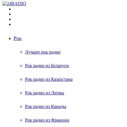
Меню
Поиск
радиостанций
Switch
skin
Войти
Рок
Лучшее рок радио
Рок радио из Беларуси
Рок радио из Казахстана
Рок радио из Литвы
Рок радио из Канады
Рок радио из Франции