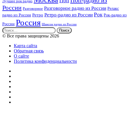
Поп-радио из
Поп
Лучшее рок радио
России
Разговорное радио из России
Релакс
Разговорное
Рок
Ретро-радио из России
радио из России
Ретро
Рок-радио из
Россия
России
Шансон радио из России
Найти:
© Все права защищены 2026
Карта сайта
Обратная связь
О сайте
Политика конфиденциальности
Facebook
Twitter
YouTube
vk.com
Одноклассники
Telegram
RSS
Кнопка
«Наверх»