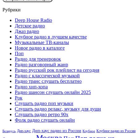
Рубрики
Deep House Radio
Детское радио
Джаз радио
Клубное радио в лучшем качестве
Музыкальные ТВ-каналы
Новое радио в каталоге
Поп
Радио для тренеровок
Радио разговорный жанр
Радио русский рок плейлист на сегодня
Радио с классической музыкой
Радио транс слушать бесплатно
Радио хип-хопа
Радио шансон слушать онлайн 2025
Рок
Слушать радио поп музыки
Слушать радио релакс, музыку для души
Слушать радио ретро 90х
Фолк радио слушать онлайн
Дип-хаус радио из России
Дип-хаус
Клубное радио из России
Беларусь
Клубное
Москва