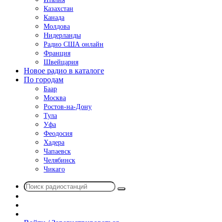
Казахстан
Канада
Молдова
Нидерланды
Радио США онлайн
Франция
Швейцария
Новое радио в каталоге
По городам
Баар
Москва
Ростов-на-Дону
Тула
Уфа
Феодосия
Хадера
Чапаевск
Челябинск
Чикаго
Поиск
Switch
радиостанций
skin
Sidebar
Случайное