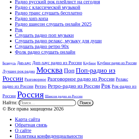
Радио русский рок плейлист на сегодня
Радио с классической музыкой
Радио транс слушать бесплатно
Радио хип-хопа
Радио шансон слушать онлайн 2025
Рок
Слушать радио поп музыки
Слушать радио релакс, музыку для души
Слушать радио ретро 90х
Фолк радио слушать онлайн
Дип-хаус радио из России
Дип-хаус
Клубное радио из России
Беларусь
Клубное
Москва
Поп-радио из
Поп
Лучшее рок радио
России
Разговорное радио из России
Релакс
Разговорное
Рок
Ретро-радио из России
радио из России
Ретро
Рок-радио из
Россия
России
Шансон радио из России
Найти:
© Все права защищены 2026
Карта сайта
Обратная связь
О сайте
Политика конфиденциальности