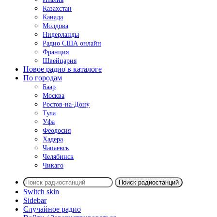
Казахстан
Канада
Молдова
Нидерланды
Радио США онлайн
Франция
Швейцария
Новое радио в каталоге
По городам
Баар
Москва
Ростов-на-Дону
Тула
Уфа
Феодосия
Хадера
Чапаевск
Челябинск
Чикаго
Поиск радиостанций
Switch skin
Sidebar
Случайное радио